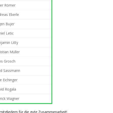
ter Römer
reas Eberle
en Bujer
iel Letic
jamin Litty
istian Müller
ns Grosch
rd Sassmann
 Eichinger
id Rogala
rick Wagner
itgliedern für die gute Zusammenarbeit!