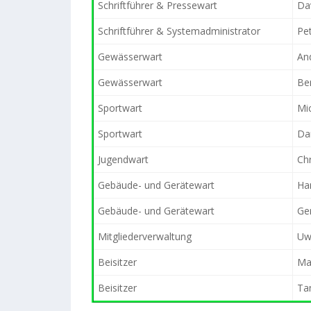
Schriftführer & Pressewart
Da
Schriftführer & Systemadministrator
Pe
Gewässerwart
An
Gewässerwart
Be
Sportwart
Mi
Sportwart
Dan
Jugendwart
Chr
Gebäude- und Gerätewart
Ha
Gebäude- und Gerätewart
Ge
Mitgliederverwaltung
Uw
Beisitzer
Mar
Beisitzer
Tan