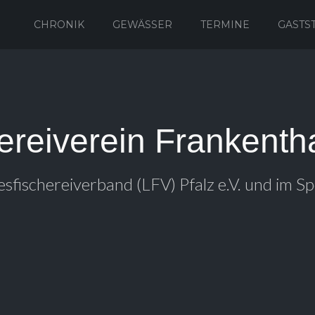
CHRONIK
GEWÄSSER
TERMINE
GASTS
ereiverein Frankentha
esfischereiverband (LFV) Pfalz e.V. und im Sp