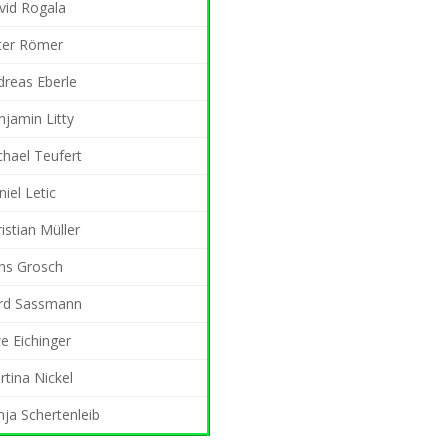
vid Rogala
ter Römer
dreas Eberle
njamin Litty
chael Teufert
iel Letic
istian Müller
ns Grosch
rd Sassmann
e Eichinger
tina Nickel
ja Schertenleib