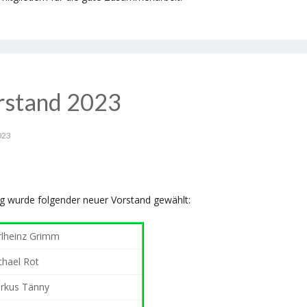
orstand 2023
023
g wurde folgender neuer Vorstand gewählt:
rlheinz Grimm
chael Rot
rkus Tänny