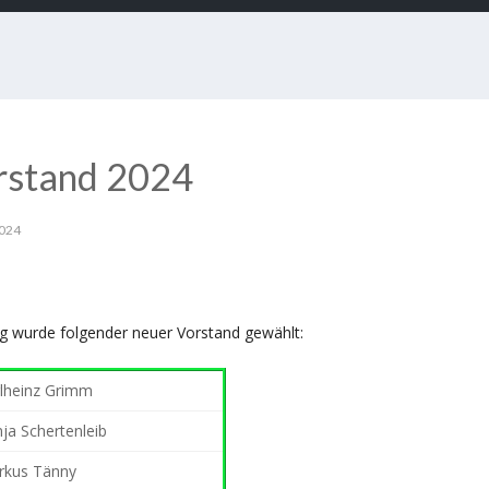
orstand 2024
024
g wurde folgender neuer Vorstand gewählt:
lheinz Grimm
ja Schertenleib
rkus Tänny