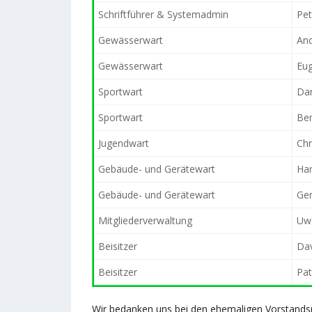
Schriftführer & Systemadmin
Pe
Gewässerwart
And
Gewässerwart
Eug
Sportwart
Dan
Sportwart
Ben
Jugendwart
Chr
Gebäude- und Gerätewart
Ha
Gebäude- und Gerätewart
Ge
Mitgliederverwaltung
Uwe
Beisitzer
Dav
Beisitzer
Pat
Wir bedanken uns bei den ehemaligen Vorstandsm