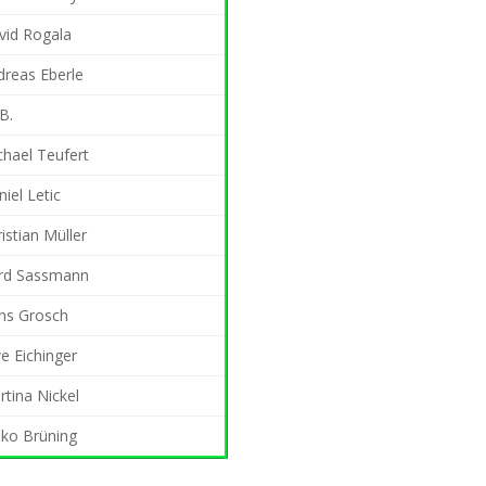
vid Rogala
dreas Eberle
B.
chael Teufert
iel Letic
istian Müller
rd Sassmann
ns Grosch
e Eichinger
tina Nickel
iko Brüning