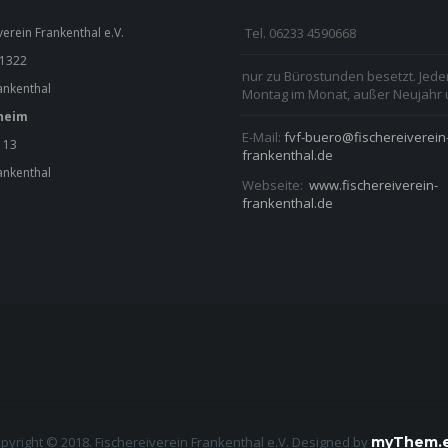
verein Frankenthal e.V.
Tel. 06233 4590668
 1322
nur zu Bürostunden besetzt. Jede
ankenthal
Montag im Monat, außer Neujahr u
heim
E-Mail:
fvf-buero@fischereiverein
 13
frankenthal.de
ankenthal
Webseite:
www.fischereiverein-
frankenthal.de
pyright © 2018. Fischereiverein Frankenthal e.V.
Designed by
myThem.