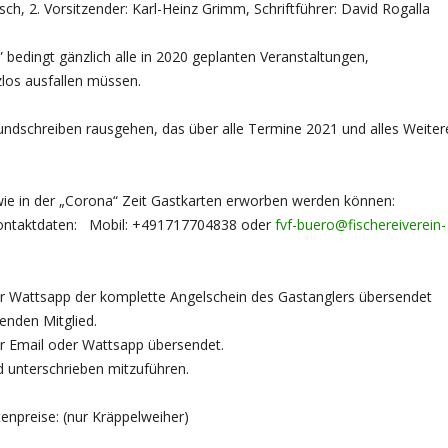
ch, 2. Vorsitzender: Karl-Heinz Grimm, Schriftführer: David Rogalla
 bedingt gänzlich alle in 2020 geplanten Veranstaltungen,
zlos ausfallen müssen.
ndschreiben rausgehen, das über alle Termine 2021 und alles Weiter
wie in der „Corona“ Zeit Gastkarten erworben werden können:
 Kontaktdaten: Mobil: +491717704838 oder
fvf-buero@fischereiverein-
er Wattsapp der komplette Angelschein des Gastanglers übersendet
enden Mitglied.
per Email oder Wattsapp übersendet.
d unterschrieben mitzuführen.
enpreise: (nur Kräppelweiher)