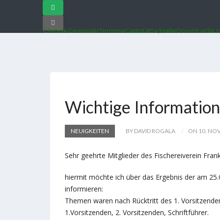
Chronik
Gewässer
Termine
Gaststätte/Halle
Downloads
Lo
Wichtige Information
NEUIGKEITEN
BY DAVID ROGALA
ON 10. NOV
Sehr geehrte Mitglieder des Fischereiverein Fran
hiermit möchte ich über das Ergebnis der am 25
informieren:
Themen waren nach Rücktritt des 1. Vorsitzend
1.Vorsitzenden, 2. Vorsitzenden, Schriftführer.