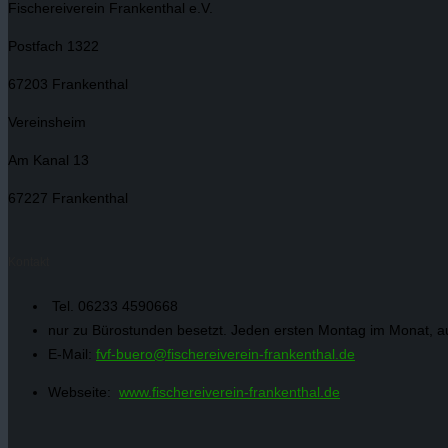
Fischereiverein Frankenthal e.V.
Postfach 1322
67203 Frankenthal
Vereinsheim
Am Kanal 13
67227 Frankenthal
Kontakt
Tel. 06233 4590668
nur zu Bürostunden besetzt. Jeden ersten Montag im Monat, a
E-Mail:
fvf-buero@fischereiverein-frankenthal.de
Webseite:
www.fischereiverein-frankenthal.de