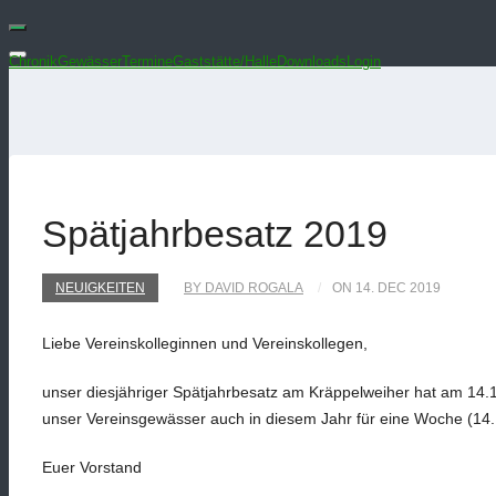
Chronik
Gewässer
Termine
Gaststätte/Halle
Downloads
Login
Spätjahrbesatz 2019
NEUIGKEITEN
BY DAVID ROGALA
ON 14. DEC 2019
Liebe Vereinskolleginnen und Vereinskollegen,
unser diesjähriger Spätjahrbesatz am Kräppelweiher hat am 14.
unser Vereinsgewässer auch in diesem Jahr für eine Woche (14.1
Euer Vorstand