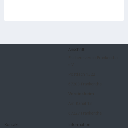
Anschrift
Fischereiverein Frankenthal
e.V.
Postfach 1322
67203 Frankenthal
Vereinsheim
Am Kanal 13
67227 Frankenthal
Kontakt
Information