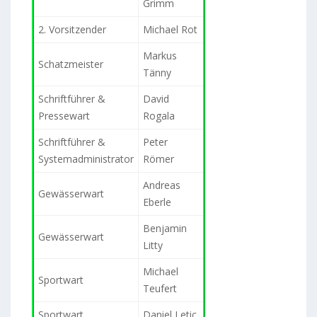
Grimm
2. Vorsitzender
Michael Rot
Markus
Schatzmeister
Tänny
Schriftführer &
David
Pressewart
Rogala
Schriftführer &
Peter
Systemadministrator
Römer
Andreas
Gewässerwart
Eberle
Benjamin
Gewässerwart
Litty
Michael
Sportwart
Teufert
Sportwart
Daniel Letic