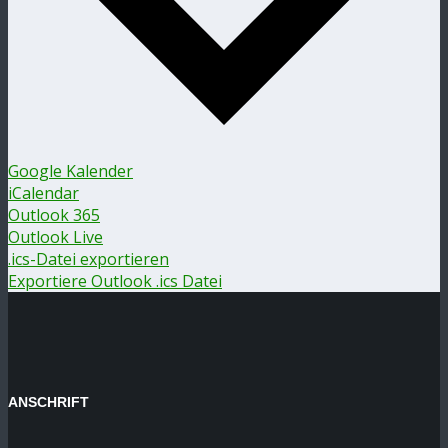
Google Kalender
iCalendar
Outlook 365
Outlook Live
.ics-Datei exportieren
Exportiere Outlook .ics Datei
ANSCHRIFT